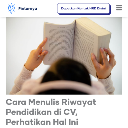
Lewati
Dapatkan Kontak HRD Disini
Fl
ke
M
konten
Cara Menulis Riwayat
Pendidikan di CV,
Perhatikan Hal Ini