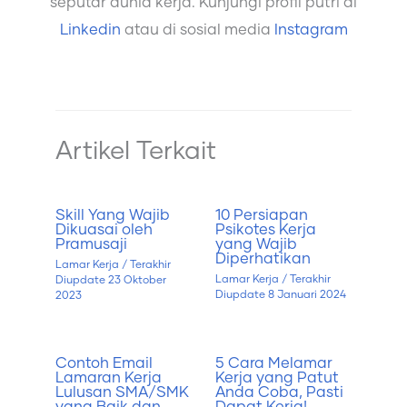
seputar dunia kerja. Kunjungi profil putri di
Linkedin
atau di sosial media
Instagram
Artikel Terkait
Skill Yang Wajib
10 Persiapan
Dikuasai oleh
Psikotes Kerja
Pramusaji
yang Wajib
Diperhatikan
Lamar Kerja
/ Terakhir
Lamar Kerja
/ Terakhir
Diupdate
23 Oktober
Diupdate
8 Januari 2024
2023
Contoh Email
5 Cara Melamar
Lamaran Kerja
Kerja yang Patut
Lulusan SMA/SMK
Anda Coba, Pasti
yang Baik dan
Dapat Kerja!