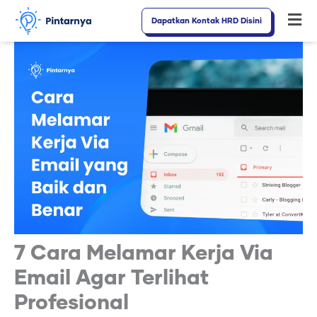
Lewati
Dapatkan Kontak HRD Disini
Fl
ke
M
konten
7 Cara Melamar Kerja Via
Email Agar Terlihat
Profesional