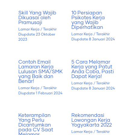
Skill Yang Wajib
10 Persiapan
Dikuasai oleh
Psikotes Kerja
Pramusaji
yang Wajib
Diperhatikan
Lamar Kerja
/ Terakhir
Lamar Kerja
/ Terakhir
Diupdate
23 Oktober
Diupdate
8 Januari 2024
2023
Contoh Email
5 Cara Melamar
Lamaran Kerja
Kerja yang Patut
Lulusan SMA/SMK
Anda Coba, Pasti
yang Baik dan
Dapat Kerja!
Benar!
Lamar Kerja
/ Terakhir
Lamar Kerja
/ Terakhir
Diupdate
8 Januari 2024
Diupdate
1 Februari 2024
Keterampilan
Rekomendasi
Yang Perlu
Lowongan Kerja
Dicantumkan
Yogyakarta 2022
pada CV Saat
Lamar Kerja
/ Terakhir
Melamar