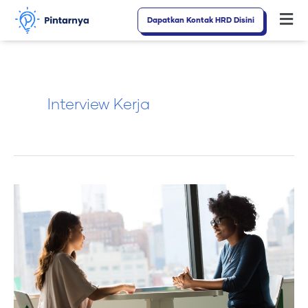
Lewati
Dapatkan Kontak HRD Disini
Fl
ke
M
konten
Interview Kerja
Ini
Dia
Kata
Kata
yang
Mesti