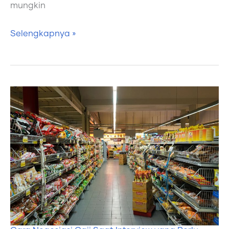
mungkin
Selengkapnya »
Cara
Negosiasi
Gaji
Saat
Interview
yang
Perlu
Dilakukan
Pelamar