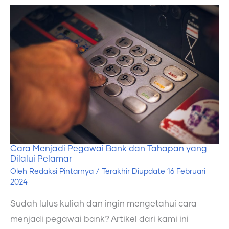
Cara
Menjadi
Pegawai
Bank
dan
Tahapan
yang
Dilalui
Pelamar
Cara Menjadi Pegawai Bank dan Tahapan yang
Dilalui Pelamar
Oleh
Redaksi Pintarnya
/ Terakhir Diupdate
16 Februari
2024
Sudah lulus kuliah dan ingin mengetahui cara
menjadi pegawai bank? Artikel dari kami ini