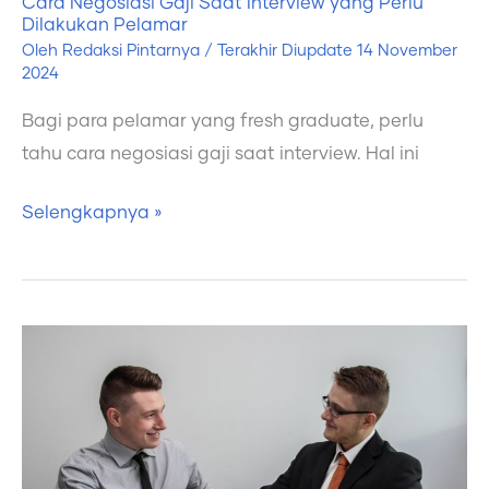
Cara Negosiasi Gaji Saat Interview yang Perlu
Dilakukan Pelamar
Oleh
Redaksi Pintarnya
/ Terakhir Diupdate
14 November
2024
Bagi para pelamar yang fresh graduate, perlu
tahu cara negosiasi gaji saat interview. Hal ini
Selengkapnya »
Cara
Lolos
Interview
Kerja,
Penting