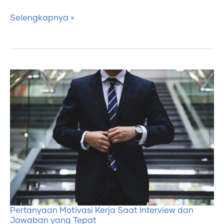
Selengkapnya »
Pertanyaan
Motivasi
Kerja
Saat
Interview
dan
Jawaban
yang
Tepat
Pertanyaan Motivasi Kerja Saat Interview dan
Jawaban yang Tepat