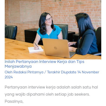
Pertanyaan
Interview
Kerja
dan
Tips
Menjawabnya
Inilah Pertanyaan Interview Kerja dan Tips
Menjawabnya
Oleh
Redaksi Pintarnya
/ Terakhir Diupdate
14 November
2024
Pertanyaan interview kerja adalah salah satu hal
yang wajib dipahami oleh setiap job seekers.
Pasalnya,