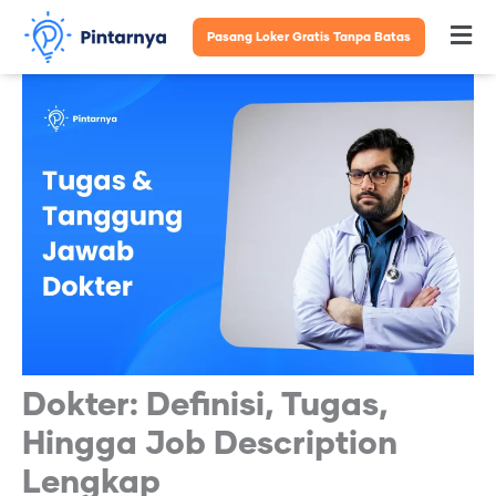
Lewati
Pasang Loker Gratis Tanpa Batas
Fl
ke
konten
M
Dokter: Definisi, Tugas,
Hingga Job Description
Lengkap