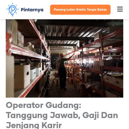
Lewati
Pasang Loker Gratis Tanpa Batas
Fl
ke
konten
M
Operator Gudang:
Tanggung Jawab, Gaji Dan
Jenjang Karir