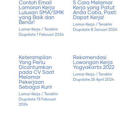
Contoh Email
5 Cara Melamar
Lamaran Kerja
Kerja yang Patut
Lulusan SMA/SMK
Anda Coba, Pasti
yang Baik dan
Dapat Kerja!
Benar!
Lamar Kerja
/ Terakhir
Lamar Kerja
/ Terakhir
Diupdate
8 Januari 2024
Diupdate
1 Februari 2024
Keterampilan
Rekomendasi
Yang Perlu
Lowongan Kerja
Dicantumkan
Yogyakarta 2022
pada CV Saat
Lamar Kerja
/ Terakhir
Melamar
Diupdate
26 April 2024
Pekerjaan
Sebagai Kurir
Lamar Kerja
/ Terakhir
Diupdate
13 Februari
2024