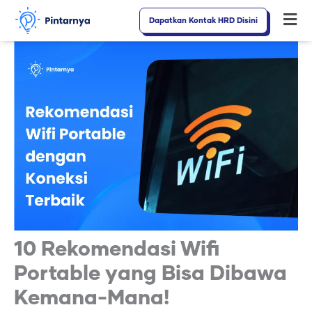
Lewati
Dapatkan Kontak HRD Disini
Fl
ke
M
konten
10 Rekomendasi Wifi
Portable yang Bisa Dibawa
Kemana-Mana!