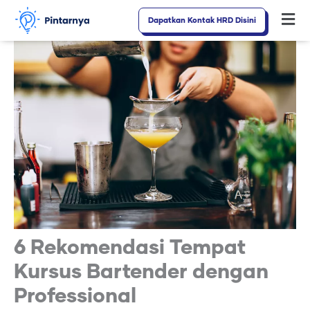
Lewati
Dapatkan Kontak HRD Disini
Fl
ke
M
konten
6 Rekomendasi Tempat
Kursus Bartender dengan
Professional