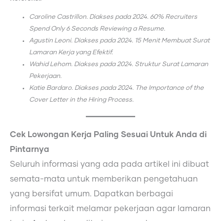
Caroline Castrillon. Diakses pada 2024. 60% Recruiters
Spend Only 6 Seconds Reviewing a Resume.
Agustin Leoni. Diakses pada 2024. 15 Menit Membuat Surat
Lamaran Kerja yang Efektif.
Wahid Lehom. Diakses pada 2024. Struktur Surat Lamaran
Pekerjaan.
Katie Bardaro. Diakses pada 2024. The Importance of the
Cover Letter in the Hiring Process.
Cek Lowongan Kerja Paling Sesuai Untuk Anda di
Pintarnya
Seluruh informasi yang ada pada artikel ini dibuat
semata-mata untuk memberikan pengetahuan
yang bersifat umum. Dapatkan berbagai
informasi terkait melamar pekerjaan agar lamaran