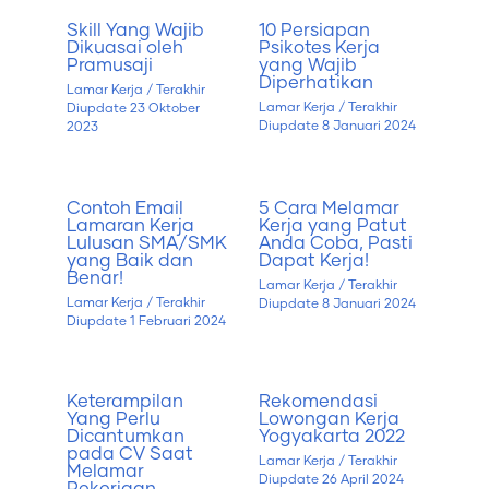
Skill Yang Wajib
10 Persiapan
Dikuasai oleh
Psikotes Kerja
Pramusaji
yang Wajib
Diperhatikan
Lamar Kerja
/ Terakhir
Lamar Kerja
/ Terakhir
Diupdate
23 Oktober
Diupdate
8 Januari 2024
2023
Contoh Email
5 Cara Melamar
Lamaran Kerja
Kerja yang Patut
Lulusan SMA/SMK
Anda Coba, Pasti
yang Baik dan
Dapat Kerja!
Benar!
Lamar Kerja
/ Terakhir
Lamar Kerja
/ Terakhir
Diupdate
8 Januari 2024
Diupdate
1 Februari 2024
Keterampilan
Rekomendasi
Yang Perlu
Lowongan Kerja
Dicantumkan
Yogyakarta 2022
pada CV Saat
Lamar Kerja
/ Terakhir
Melamar
Diupdate
26 April 2024