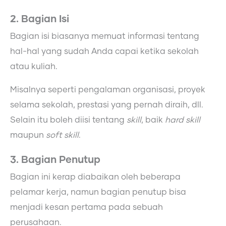
2. Bagian Isi
Bagian isi biasanya memuat informasi tentang
hal-hal yang sudah Anda capai ketika sekolah
atau kuliah.
Misalnya seperti pengalaman organisasi, proyek
selama sekolah, prestasi yang pernah diraih, dll.
Selain itu boleh diisi tentang
skill
, baik
hard skill
maupun
soft skill
.
3. Bagian Penutup
Bagian ini kerap diabaikan oleh beberapa
pelamar kerja, namun bagian penutup bisa
menjadi kesan pertama pada sebuah
perusahaan.