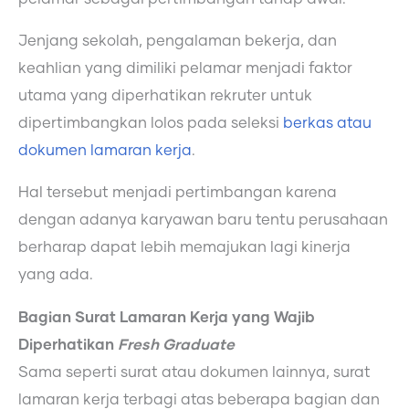
Jenjang sekolah, pengalaman bekerja, dan
keahlian yang dimiliki pelamar menjadi faktor
utama yang diperhatikan rekruter untuk
dipertimbangkan lolos pada seleksi
berkas atau
dokumen lamaran kerja
.
Hal tersebut menjadi pertimbangan karena
dengan adanya karyawan baru tentu perusahaan
berharap dapat lebih memajukan lagi kinerja
yang ada.
Bagian Surat Lamaran Kerja yang Wajib
Diperhatikan
Fresh Graduate
Sama seperti surat atau dokumen lainnya, surat
lamaran kerja terbagi atas beberapa bagian dan