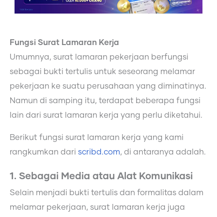
Fungsi Surat Lamaran Kerja
Umumnya, surat lamaran pekerjaan berfungsi
sebagai bukti tertulis untuk seseorang melamar
pekerjaan ke suatu perusahaan yang diminatinya.
Namun di samping itu, terdapat beberapa fungsi
lain dari surat lamaran kerja yang perlu diketahui.
Berikut fungsi surat lamaran kerja yang kami
rangkumkan dari
scribd.com
, di antaranya adalah.
1. Sebagai Media atau Alat Komunikasi
Selain menjadi bukti tertulis dan formalitas dalam
melamar pekerjaan, surat lamaran kerja juga