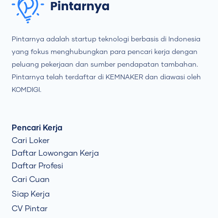
Pintarnya adalah startup teknologi berbasis di Indonesia
yang fokus menghubungkan para pencari kerja dengan
peluang pekerjaan dan sumber pendapatan tambahan.
Pintarnya telah terdaftar di KEMNAKER dan diawasi oleh
KOMDIGI.
Pencari Kerja
Cari Loker
Daftar Lowongan Kerja
Daftar Profesi
Cari Cuan
Siap Kerja
CV Pintar