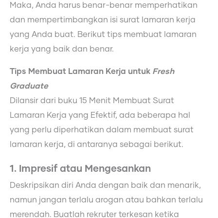
Maka, Anda harus benar-benar memperhatikan
dan mempertimbangkan isi surat lamaran kerja
yang Anda buat. Berikut tips membuat lamaran
kerja yang baik dan benar.
Tips Membuat Lamaran Kerja untuk
Fresh
Graduate
Dilansir dari buku 15 Menit Membuat Surat
Lamaran Kerja yang Efektif, ada beberapa hal
yang perlu diperhatikan dalam membuat surat
lamaran kerja, di antaranya sebagai berikut.
1. Impresif atau Mengesankan
Deskripsikan diri Anda dengan baik dan menarik,
namun jangan terlalu arogan atau bahkan terlalu
merendah. Buatlah rekruter terkesan ketika