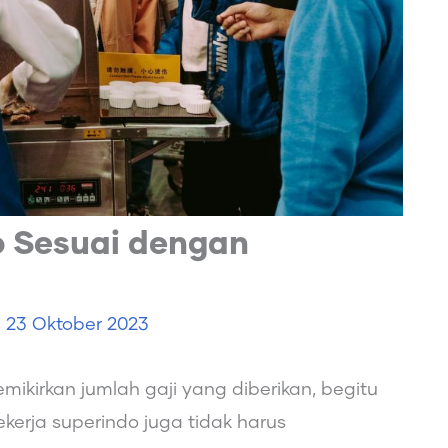
o Sesuai dengan
e
23 Oktober 2023
ikirkan jumlah gaji yang diberikan, begitu
kerja superindo juga tidak harus