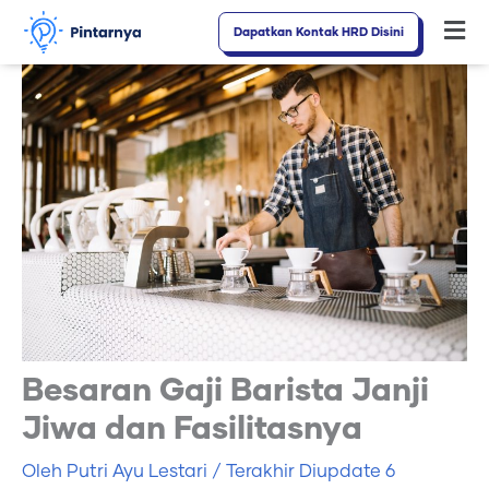
Lewati
Dapatkan Kontak HRD Disini
Fl
ke
M
konten
Besaran Gaji Barista Janji
Jiwa dan Fasilitasnya
Oleh
Putri Ayu Lestari
/ Terakhir Diupdate
6