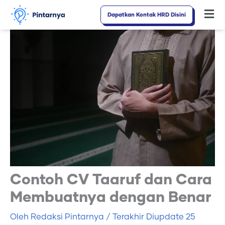
Lewati
Dapatkan Kontak HRD Disini
Fl
ke
M
konten
Contoh CV Taaruf dan Cara
Membuatnya dengan Benar
Oleh
Redaksi Pintarnya
/ Terakhir Diupdate
25