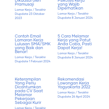
Dikuasai oleh
Psikotes Kerja
Pramusaji
yang Wajib
Diperhatikan
Lamar Kerja
/ Terakhir
Lamar Kerja
/ Terakhir
Diupdate
23 Oktober
Diupdate
8 Januari 2024
2023
Contoh Email
5 Cara Melamar
Lamaran Kerja
Kerja yang Patut
Lulusan SMA/SMK
Anda Coba, Pasti
yang Baik dan
Dapat Kerja!
Benar!
Lamar Kerja
/ Terakhir
Lamar Kerja
/ Terakhir
Diupdate
8 Januari 2024
Diupdate
1 Februari 2024
Keterampilan
Rekomendasi
Yang Perlu
Lowongan Kerja
Dicantumkan
Yogyakarta 2022
pada CV Saat
Lamar Kerja
/ Terakhir
Melamar
Diupdate
26 April 2024
Pekerjaan
Sebagai Kurir
Lamar Kerja
/ Terakhir