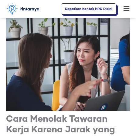
Lewati
Dapatkan Kontak HRD Disini
Fl
ke
M
konten
Cara Menolak Tawaran
Kerja Karena Jarak yang