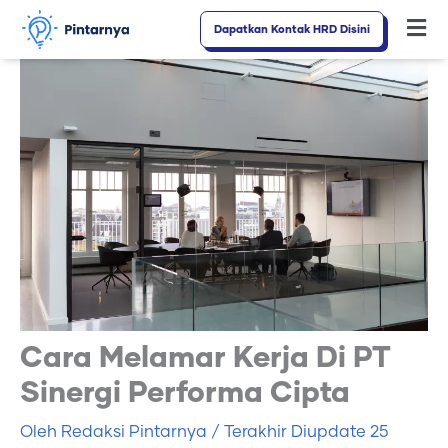
Lewati
Dapatkan Kontak HRD Disini
Fl
ke
M
konten
Cara Melamar Kerja Di PT
Sinergi Performa Cipta
Oleh
Redaksi Pintarnya
/ Terakhir Diupdate
25