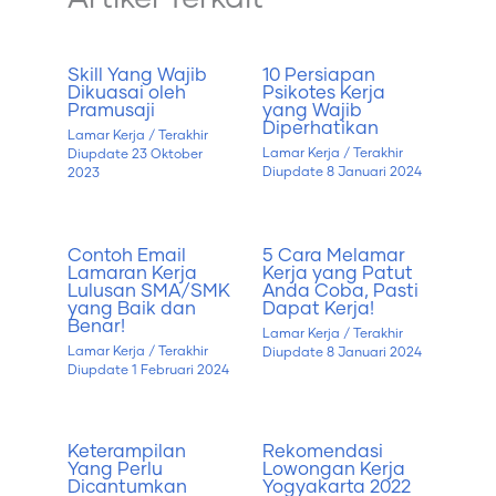
Skill Yang Wajib
10 Persiapan
Dikuasai oleh
Psikotes Kerja
Pramusaji
yang Wajib
Diperhatikan
Lamar Kerja
/ Terakhir
Lamar Kerja
/ Terakhir
Diupdate
23 Oktober
Diupdate
8 Januari 2024
2023
Contoh Email
5 Cara Melamar
Lamaran Kerja
Kerja yang Patut
Lulusan SMA/SMK
Anda Coba, Pasti
yang Baik dan
Dapat Kerja!
Benar!
Lamar Kerja
/ Terakhir
Lamar Kerja
/ Terakhir
Diupdate
8 Januari 2024
Diupdate
1 Februari 2024
Keterampilan
Rekomendasi
Yang Perlu
Lowongan Kerja
Dicantumkan
Yogyakarta 2022