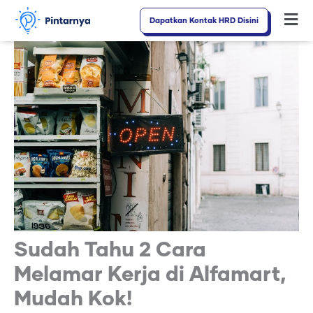
Lewati
Dapatkan Kontak HRD Disini
Fl
ke
M
konten
Sudah Tahu 2 Cara
Melamar Kerja di Alfamart,
Mudah Kok!