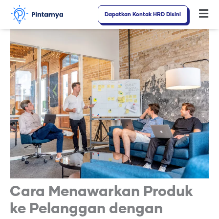
Lewati
Dapatkan Kontak HRD Disini
Fl
ke
M
konten
Cara Menawarkan Produk
ke Pelanggan dengan