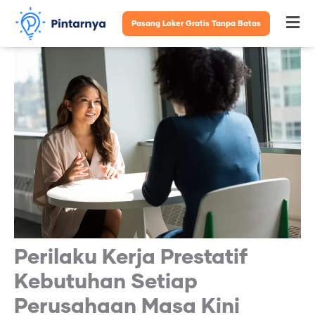
Lewati
Pasang Loker Gratis Tanpa Batas
Fl
ke
konten
M
Perilaku Kerja Prestatif
Kebutuhan Setiap
Perusahaan Masa Kini