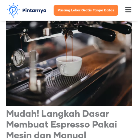
Lewati
Pasang Loker Gratis Tanpa Batas
Fl
ke
konten
M
Mudah! Langkah Dasar
Membuat Espresso Pakai
Mesin dan Manual