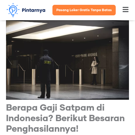
Lewati
Pasang Loker Gratis Tanpa Batas
Fl
ke
konten
M
Berapa Gaji Satpam di
Indonesia? Berikut Besaran
Penghasilannya!