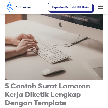
Lewati
Dapatkan Kontak HRD Disini
Fl
ke
M
konten
5 Contoh Surat Lamaran
Kerja Diketik Lengkap
Dengan Template