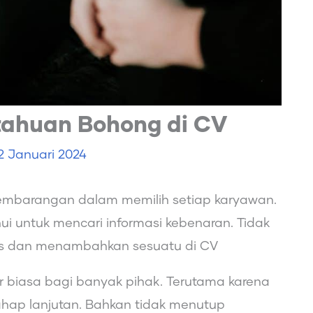
etahuan Bohong di CV
2 Januari 2024
sembarangan dalam memilih setiap karyawan.
ui untuk mencari informasi kebenaran. Tidak
ulis dan menambahkan sesuatu di CV
r biasa bagi banyak pihak. Terutama karena
 tahap lanjutan. Bahkan tidak menutup