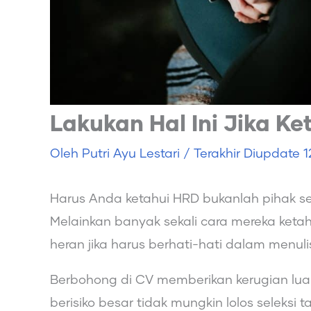
Lakukan Hal Ini Jika K
Oleh
Putri Ayu Lestari
/ Terakhir Diupdate
1
Harus Anda ketahui HRD bukanlah pihak 
Melainkan banyak sekali cara mereka ketah
heran jika harus berhati-hati dalam men
Berbohong di CV memberikan kerugian lua
berisiko besar tidak mungkin lolos seleksi