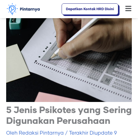
Lewati
Dapatkan Kontak HRD Disini
Fl
ke
M
konten
5 Jenis Psikotes yang Sering
Digunakan Perusahaan
Oleh
Redaksi Pintarnya
/ Terakhir Diupdate
9