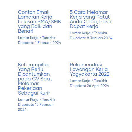
Contoh Email
5 Cara Melamar
Lamaran Kerja
Kerja yang Patut
Lulusan SMA/SMK
Anda Coba, Pasti
yang Baik dan
Dapat Kerja!
Benar!
Lamar Kerja
/ Terakhir
Lamar Kerja
/ Terakhir
Diupdate
8 Januari 2024
Diupdate
1 Februari 2024
Keterampilan
Rekomendasi
Yang Perlu
Lowongan Kerja
Dicantumkan
Yogyakarta 2022
pada CV Saat
Lamar Kerja
/ Terakhir
Melamar
Diupdate
26 April 2024
Pekerjaan
Sebagai Kurir
Lamar Kerja
/ Terakhir
Diupdate
13 Februari
2024