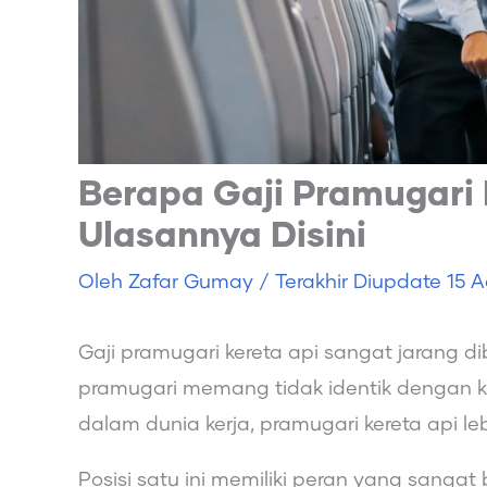
Berapa Gaji Pramugari 
Ulasannya Disini
Oleh
Zafar Gumay
/ Terakhir Diupdate
15 A
Gaji pramugari kereta api sangat jarang di
pramugari memang tidak identik dengan ker
dalam dunia kerja, pramugari kereta api l
Posisi satu ini memiliki peran yang sang