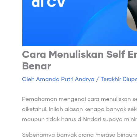
Cara Menuliskan Self 
Benar
Oleh
Amanda Putri Andrya
/ Terakhir Diup
Pemahaman mengenai cara menuliskan sel
diketahui. Inilah alasan kenapa banyak sek
maupun tidak harus dihindari supaya mini
Sebenarnya banyak orang merasa bingung