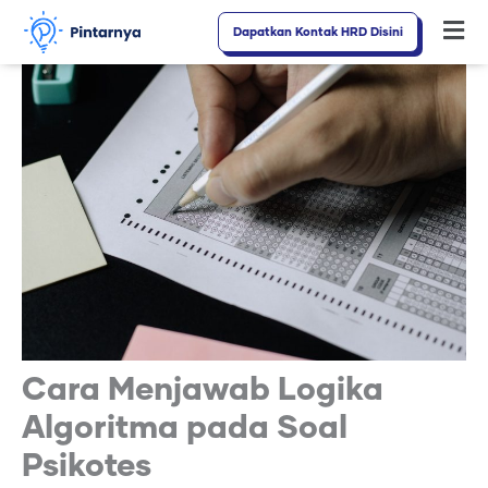
Lewati
Dapatkan Kontak HRD Disini
Fl
ke
M
konten
Cara Menjawab Logika
Algoritma pada Soal
Psikotes