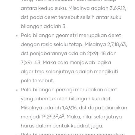
antara kedua suku. Misalnya adalah 3,6,9,12,
dst pada deret tersebut selisih antar suku
bilangan adalah 3.
Pola bilangan geometri merupakan deret
dengan rasio selalu tetap. Misalnya 2,7,18,63,
dst penjabarannya adalah 2(x9)=18 dan
7(x9)=63. Maka cara menjawab logika
algoritma selanjutnya adalah mengikuti
pole tersebut.
Pola bilangan persegi merupakan deret
yang dibentuk oleh bilangan kuadrat.
Misalnya adalah 1,4,9,16, dst dapat diuraikan
2
2
2
2
menjadi 1
,2
,3
,4
. Maka, nilai selanjutnya
harus dalam bentuk kuadrat juga.
Pola bilangan persegi panjang merupakan