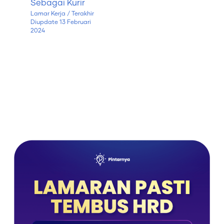
Sebagai Kurir
Lamar Kerja
/ Terakhir
Diupdate
13 Februari
2024