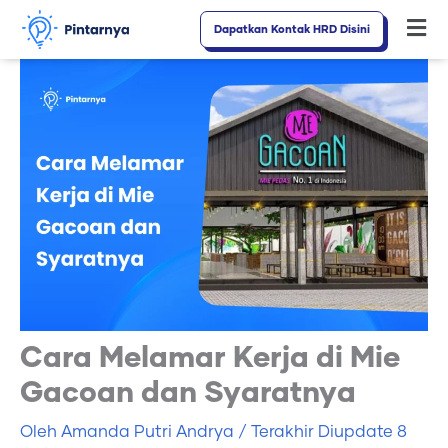
Lewati
Dapatkan Kontak HRD Disini
Fl
ke
M
konten
Cara Melamar Kerja di Mie
Gacoan dan Syaratnya
Oleh
Amanda Putri Andrya
/ Terakhir Diupdate
8