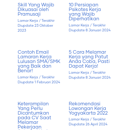
Skill Yang Wajib
10 Persiapan
Dikuasai oleh
Psikotes Kerja
Pramusaji
yang Wajib
Diperhatikan
Lamar Kerja
/ Terakhir
Lamar Kerja
/ Terakhir
Diupdate
23 Oktober
Diupdate
8 Januari 2024
2023
Contoh Email
5 Cara Melamar
Lamaran Kerja
Kerja yang Patut
Lulusan SMA/SMK
Anda Coba, Pasti
yang Baik dan
Dapat Kerja!
Benar!
Lamar Kerja
/ Terakhir
Lamar Kerja
/ Terakhir
Diupdate
8 Januari 2024
Diupdate
1 Februari 2024
Keterampilan
Rekomendasi
Yang Perlu
Lowongan Kerja
Dicantumkan
Yogyakarta 2022
pada CV Saat
Lamar Kerja
/ Terakhir
Melamar
Diupdate
26 April 2024
Pekerjaan