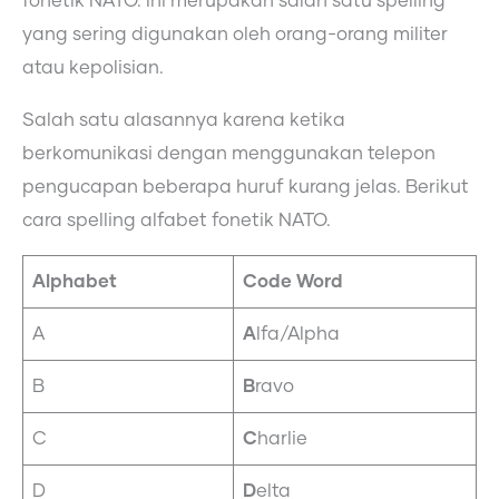
fonetik NATO. Ini merupakan salah satu spelling
yang sering digunakan oleh orang-orang militer
atau kepolisian.
Salah satu alasannya karena ketika
berkomunikasi dengan menggunakan telepon
pengucapan beberapa huruf kurang jelas. Berikut
cara spelling alfabet fonetik NATO.
Alphabet
Code Word
A
A
lfa/Alpha
B
B
ravo
C
C
harlie
D
D
elta