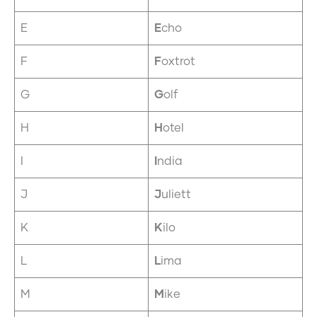
E
E
cho
F
F
oxtrot
G
G
olf
H
H
otel
I
I
ndia
J
J
uliett
K
K
ilo
L
L
ima
M
M
ike