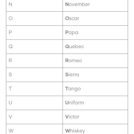
N
N
ovember
O
O
scar
P
P
apa
Q
Q
uebec
R
R
omeo
S
S
ierra
T
T
ango
U
U
niform
V
V
ictor
W
W
hiskey