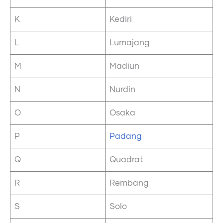
K
Kediri
L
Lumajang
M
Madiun
N
Nurdin
O
Osaka
P
Padang
Q
Quadrat
R
Rembang
S
Solo