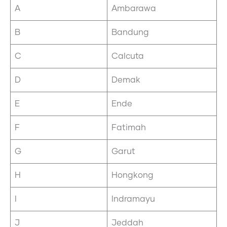
A
Ambarawa
B
Bandung
C
Calcuta
D
Demak
E
Ende
F
Fatimah
G
Garut
H
Hongkong
I
Indramayu
J
Jeddah