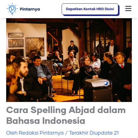
Lewati
Dapatkan Kontak HRD Disini
Fl
ke
M
konten
Cara Spelling Abjad dalam
Bahasa Indonesia
Oleh
Redaksi Pintarnya
/ Terakhir Diupdate
21