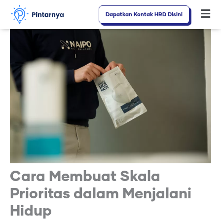
Lewati
Dapatkan Kontak HRD Disini
Fl
ke
M
konten
Cara Membuat Skala
Prioritas dalam Menjalani
Hidup