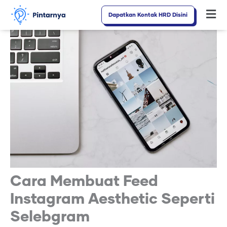
Lewati
Dapatkan Kontak HRD Disini
Fl
ke
M
konten
Cara Membuat Feed
Instagram Aesthetic Seperti
Selebgram