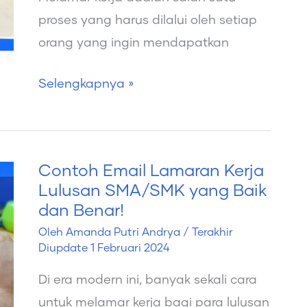
Patut
proses yang harus dilalui oleh setiap
Anda
orang yang ingin mendapatkan
Coba,
Pasti
Selengkapnya »
Dapat
Kerja!
Contoh Email Lamaran Kerja
Contoh
Lulusan SMA/SMK yang Baik
Email
dan Benar!
Lamaran
Oleh
Amanda Putri Andrya
/ Terakhir
Kerja
Diupdate
1 Februari 2024
Lulusan
Di era modern ini, banyak sekali cara
SMA/SMK
untuk melamar kerja bagi para lulusan