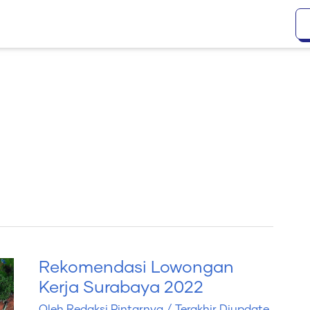
Rekomendasi Lowongan
Rekomendasi
Kerja Surabaya 2022
Lowongan
Oleh
Redaksi Pintarnya
/ Terakhir Diupdate