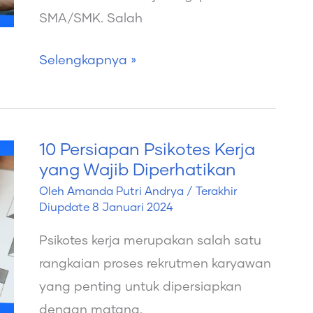
yang
SMA/SMK. Salah
Baik
dan
Selengkapnya »
Benar!
10 Persiapan Psikotes Kerja
10
yang Wajib Diperhatikan
Persiapan
Oleh
Amanda Putri Andrya
/ Terakhir
Psikotes
Diupdate
8 Januari 2024
Kerja
Psikotes kerja merupakan salah satu
yang
rangkaian proses rekrutmen karyawan
Wajib
yang penting untuk dipersiapkan
Diperhatikan
dengan matang.