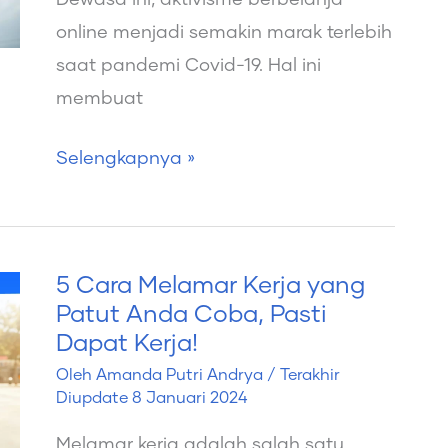
Saat
online menjadi semakin marak terlebih
Melamar
saat pandemi Covid-19. Hal ini
Pekerjaan
membuat
Sebagai
Kurir
Selengkapnya »
5 Cara Melamar Kerja yang
5
Patut Anda Coba, Pasti
Cara
Dapat Kerja!
Melamar
Oleh
Amanda Putri Andrya
/ Terakhir
Kerja
Diupdate
8 Januari 2024
yang
Melamar kerja adalah salah satu