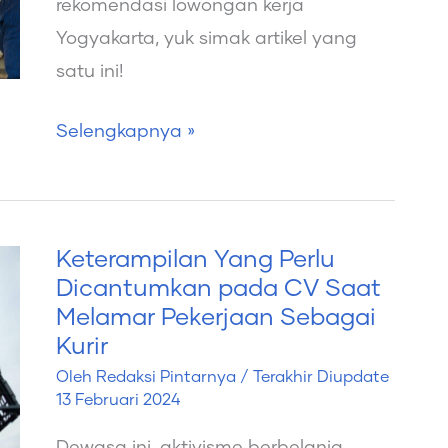
rekomendasi lowongan kerja
Yogyakarta, yuk simak artikel yang
satu ini!
Selengkapnya »
Keterampilan Yang Perlu
Keterampilan
Dicantumkan pada CV Saat
Yang
Melamar Pekerjaan Sebagai
Perlu
Kurir
Dicantumkan
Oleh
Redaksi Pintarnya
/ Terakhir Diupdate
pada
13 Februari 2024
CV
Dewasa ini, aktivisme berbelanja