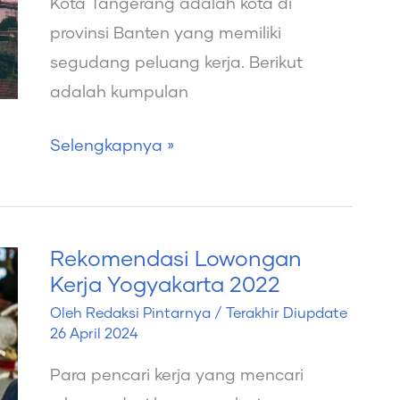
Kota Tangerang adalah kota di
2022
provinsi Banten yang memiliki
segudang peluang kerja. Berikut
adalah kumpulan
Selengkapnya »
Rekomendasi Lowongan
Rekomendasi
Kerja Yogyakarta 2022
Lowongan
Oleh
Redaksi Pintarnya
/ Terakhir Diupdate
Kerja
26 April 2024
Yogyakarta
Para pencari kerja yang mencari
2022