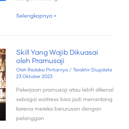
Selengkapnya »
Skill Yang Wajib Dikuasai
Skill
oleh Pramusaji
Yang
Oleh
Redaksi Pintarnya
/ Terakhir Diupdate
Wajib
23 Oktober 2023
Dikuasai
Pekerjaan pramusaji atau lebih dikenal
oleh
sebagai waitress bisa jadi menantang
Pramusaji
karena mereka berurusan dengan
pelanggan