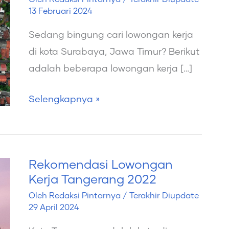
Kerja
13 Februari 2024
Surabaya
Sedang bingung cari lowongan kerja
2022
di kota Surabaya, Jawa Timur? Berikut
adalah beberapa lowongan kerja […]
Selengkapnya »
Rekomendasi Lowongan
Rekomendasi
Kerja Tangerang 2022
Lowongan
Oleh
Redaksi Pintarnya
/ Terakhir Diupdate
Kerja
29 April 2024
Tangerang