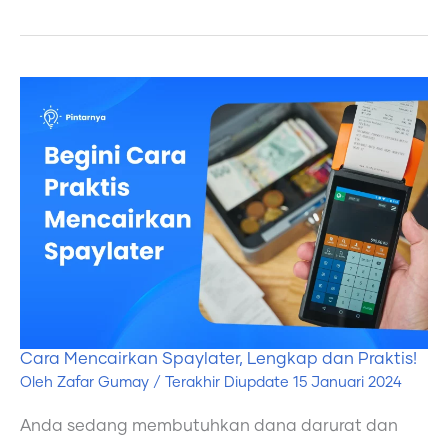
Cara
Mencairkan
Spaylater,
Lengkap
dan
Praktis!
Cara Mencairkan Spaylater, Lengkap dan Praktis!
Oleh
Zafar Gumay
/ Terakhir Diupdate
15 Januari 2024
Anda sedang membutuhkan dana darurat dan