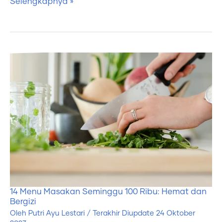
Selengkapnya »
14
Menu
Masakan
Seminggu
100
Ribu:
Hemat
dan
Bergizi
14 Menu Masakan Seminggu 100 Ribu: Hemat dan
Bergizi
Oleh
Putri Ayu Lestari
/ Terakhir Diupdate
24 Oktober