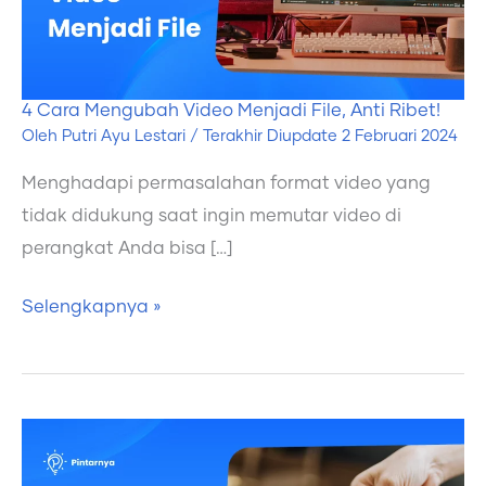
Anti
Ribet!
4 Cara Mengubah Video Menjadi File, Anti Ribet!
Oleh
Putri Ayu Lestari
/ Terakhir Diupdate
2 Februari 2024
Menghadapi permasalahan format video yang
tidak didukung saat ingin memutar video di
perangkat Anda bisa […]
Selengkapnya »
Pengalaman
Telat