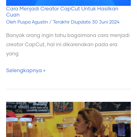
Cara Menjadi Creator CapCut Untuk Hasilkan
Cuan
Oleh
Puspa Agustin
/ Terakhir Diupdate
30 Juni 2024
Banyak orang ingin tahu bagaimana cara menjadi
creator CapCut, hal ini dikarenakan pada era
yang
Selengkapnya »
Cara
Dan
Biaya
Admin