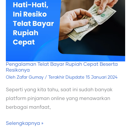
Bayar
Rupiah
Cepat
Beserta
Resikonya
Pengalaman Telat Bayar Rupiah Cepat Beserta
Resikonya
Oleh
Zafar Gumay
/ Terakhir Diupdate
15 Januari 2024
Seperti yang kita tahu, saat ini sudah banyak
platform pinjaman online yang menawarkan
berbagai manfaat,
Selengkapnya »