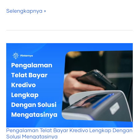
Selengkapnya »
Pengalaman
Telat
Bayar
Kredivo
Lengkap
Dengan
Solusi
Mengatasinya
Pengalaman Telat Bayar Kredivo Lengkap Dengan
Solusi Mengatasinya