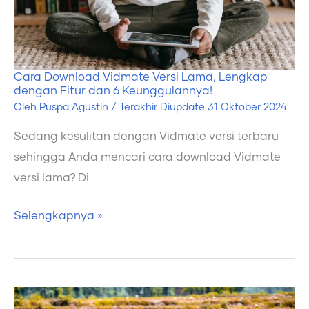
dengan
Fitur
dan
Cara Download Vidmate Versi Lama, Lengkap
6
dengan Fitur dan 6 Keunggulannya!
Keunggulannya!
Oleh
Puspa Agustin
/ Terakhir Diupdate
31 Oktober 2024
Sedang kesulitan dengan Vidmate versi terbaru
sehingga Anda mencari cara download Vidmate
versi lama? Di
Selengkapnya »
Game