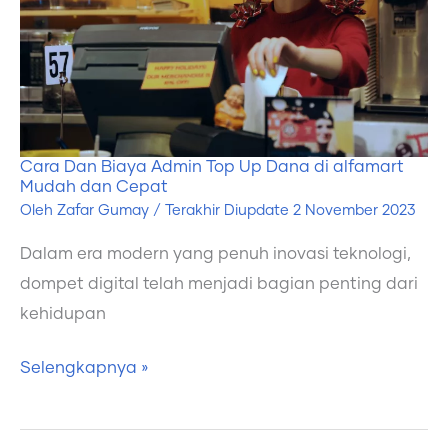
Top
Up
Dana
di
alfamart
Cara Dan Biaya Admin Top Up Dana di alfamart
Mudah
Mudah dan Cepat
dan
Oleh
Zafar Gumay
/ Terakhir Diupdate
2 November 2023
Cepat
Dalam era modern yang penuh inovasi teknologi,
dompet digital telah menjadi bagian penting dari
kehidupan
Selengkapnya »