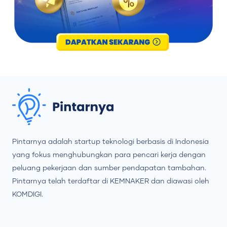
Pintarnya adalah startup teknologi berbasis di Indonesia
yang fokus menghubungkan para pencari kerja dengan
peluang pekerjaan dan sumber pendapatan tambahan.
Pintarnya telah terdaftar di KEMNAKER dan diawasi oleh
KOMDIGI.