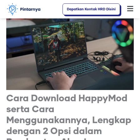
Lewati
Dapatkan Kontak HRD Disini
Fl
ke
M
konten
Cara Download HappyMod
serta Cara
Menggunakannya, Lengkap
dengan 2 Opsi dalam