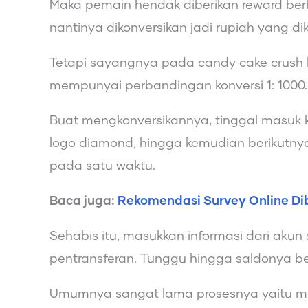
Maka pemain hendak diberikan reward be
nantinya dikonversikan jadi rupiah yang d
Tetapi sayangnya pada candy cake crush 
mempunyai perbandingan konversi 1: 1000.
Buat mengkonversikannya, tinggal masuk k
logo diamond, hingga kemudian berikutny
pada satu waktu.
Baca juga:
Rekomendasi Survey Online Di
Sehabis itu, masukkan informasi dari aku
pentransferan. Tunggu hingga saldonya be
Umumnya sangat lama prosesnya yaitu mem