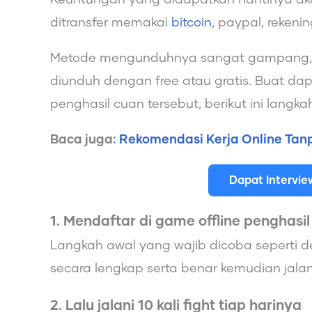
ditransfer memakai
bitcoin
, paypal, rekeni
Metode mengunduhnya sangat gampang, ma
diunduh dengan free atau gratis. Buat da
penghasil cuan tersebut, berikut ini langk
Baca juga:
Rekomendasi Kerja Online Tan
Dapat Intervi
1. Mendaftar di game offline penghasi
Langkah awal yang wajib dicoba seperti 
secara lengkap serta benar kemudian jalani 
2. Lalu jalani 10 kali fight tiap harinya