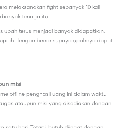
era melaksanakan fight sebanyak 10 kali
erbanyak tenaga itu.
s upah terus menjadi banyak didapatkan.
rupiah dengan benar supaya upahnya dapat
pun misi
me offline penghasil uang ini dalam waktu
ugas ataupun misi yang disediakan dengan
m satu hari. Tetapi, butuh diingat dengan