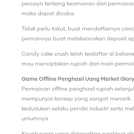
percaya tentang keamanan dari permainan 
maka dapat dicoba.
Tidak perlu takut, buat mendaftarnya cand
pemainnya buat melaksanakan deposit a
Candy cake crush telah terdaftar di beberap
mau menciptakan rupiah dari main permaina
Game Offline Penghasil Uang Market Glor
Permainan offline penghasil rupiah selanju
mempunyai konsep yang sangat menarik.
kedudukan selaku pendiri industri serta m
umumnya.
Keuntungan yang didapatkan nantinya akan