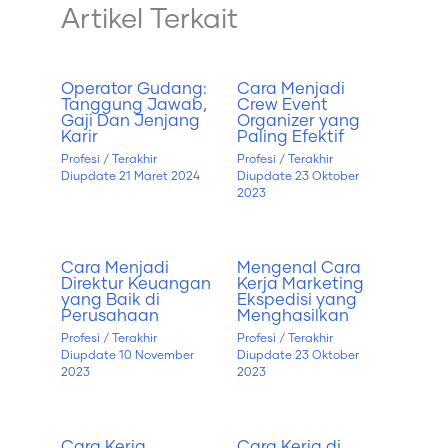
Artikel Terkait
Operator Gudang:
Cara Menjadi
Tanggung Jawab,
Crew Event
Gaji Dan Jenjang
Organizer yang
Karir
Paling Efektif
Profesi
/ Terakhir
Profesi
/ Terakhir
Diupdate
21 Maret 2024
Diupdate
23 Oktober
2023
Cara Menjadi
Mengenal Cara
Direktur Keuangan
Kerja Marketing
yang Baik di
Ekspedisi yang
Perusahaan
Menghasilkan
Profesi
/ Terakhir
Profesi
/ Terakhir
Diupdate
10 November
Diupdate
23 Oktober
2023
2023
Cara Kerja
Cara Kerja di