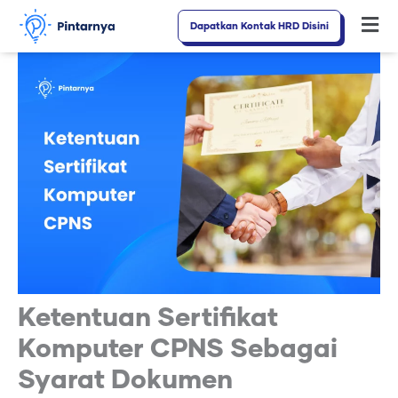
Lewati
Dapatkan Kontak HRD Disini
Fl
ke
M
konten
Ketentuan Sertifikat
Komputer CPNS Sebagai
Syarat Dokumen