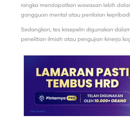
rangka mendapatkan wawasan lebih dalam 
gangguan mental atau penilaian kepribadi
Sedangkan, tes kraepelin digunakan dalam 
penelitian ilmiah atau pengujian kinerja kog