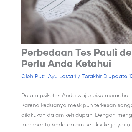
Perbedaan Tes Pauli d
Perlu Anda Ketahui
Oleh
Putri Ayu Lestari
/ Terakhir Diupdate
1
Dalam psikotes Anda wajib bisa memahami
Karena keduanya meskipun terkesan sangat
dilakukan dalam kehidupan. Dengan menge
membantu Anda dalam seleksi kerja yaitu p