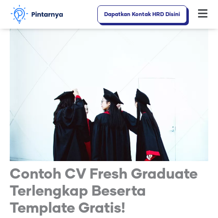
Lewati
Dapatkan Kontak HRD Disini
Fl
ke
M
konten
Contoh CV Fresh Graduate
Terlengkap Beserta
Template Gratis!