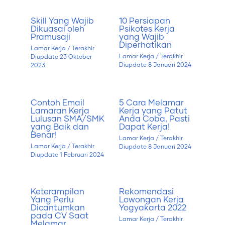
Skill Yang Wajib
10 Persiapan
Dikuasai oleh
Psikotes Kerja
Pramusaji
yang Wajib
Diperhatikan
Lamar Kerja
/ Terakhir
Lamar Kerja
/ Terakhir
Diupdate
23 Oktober
Diupdate
8 Januari 2024
2023
Contoh Email
5 Cara Melamar
Lamaran Kerja
Kerja yang Patut
Lulusan SMA/SMK
Anda Coba, Pasti
yang Baik dan
Dapat Kerja!
Benar!
Lamar Kerja
/ Terakhir
Lamar Kerja
/ Terakhir
Diupdate
8 Januari 2024
Diupdate
1 Februari 2024
Keterampilan
Rekomendasi
Yang Perlu
Lowongan Kerja
Dicantumkan
Yogyakarta 2022
pada CV Saat
Lamar Kerja
/ Terakhir
Melamar