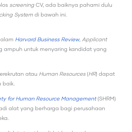
olos
screening
CV, ada baiknya pahami dulu
acking System
di bawah ini.
alam
Harvard Business Review
,
Applicant
ng ampuh untuk menyaring kandidat yang
erekrutan atau
Human Resources
(
HR
) dapat
 baik.
ety for Human Resource Management
(SHRM)
di alat yang berharga bagi perusahaan
eka.