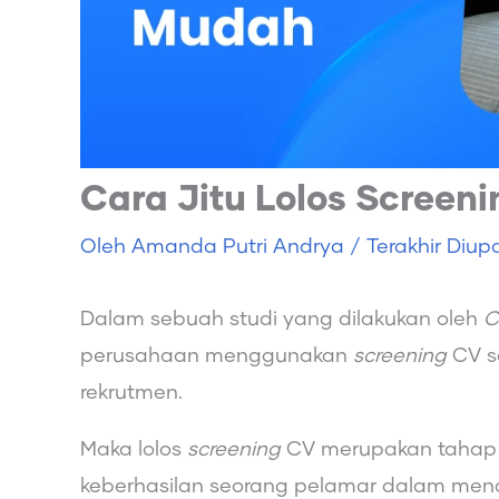
Cara Jitu Lolos Scree
Oleh
Amanda Putri Andrya
/ Terakhir Diup
Dalam sebuah studi yang dilakukan oleh
C
perusahaan menggunakan
screening
CV s
rekrutmen.
Maka lolos
screening
CV merupakan tahap 
keberhasilan seorang pelamar dalam men