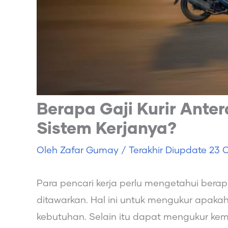
Berapa Gaji Kurir Ante
Sistem Kerjanya?
Oleh
Zafar Gumay
/ Terakhir Diupdate
23 O
Para pencari kerja perlu mengetahui berapa
ditawarkan. Hal ini untuk mengukur apaka
kebutuhan. Selain itu dapat mengukur k