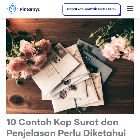
Lewati
Dapatkan Kontak HRD Disini
Fl
ke
M
konten
10 Contoh Kop Surat dan
Penjelasan Perlu Diketahui