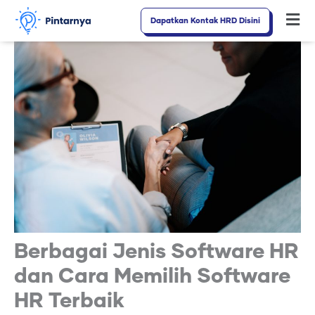
Lewati
Dapatkan Kontak HRD Disini
Fl
ke
M
konten
Berbagai Jenis Software HR
dan Cara Memilih Software
HR Terbaik