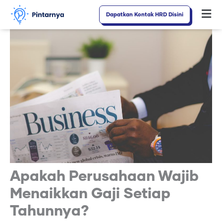
Lewati
Dapatkan Kontak HRD Disini
Fl
ke
M
konten
Apakah Perusahaan Wajib
Menaikkan Gaji Setiap
Tahunnya?