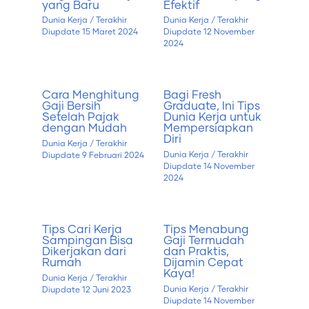
yang Baru
Efektif
Dunia Kerja
/ Terakhir
Dunia Kerja
/ Terakhir
Diupdate
15 Maret 2024
Diupdate
12 November
2024
Cara Menghitung
Bagi Fresh
Gaji Bersih
Graduate, Ini Tips
Setelah Pajak
Dunia Kerja untuk
dengan Mudah
Mempersiapkan
Diri
Dunia Kerja
/ Terakhir
Dunia Kerja
/ Terakhir
Diupdate
9 Februari 2024
Diupdate
14 November
2024
Tips Cari Kerja
Tips Menabung
Sampingan Bisa
Gaji Termudah
Dikerjakan dari
dan Praktis,
Rumah
Dijamin Cepat
Kaya!
Dunia Kerja
/ Terakhir
Dunia Kerja
/ Terakhir
Diupdate
12 Juni 2023
Diupdate
14 November