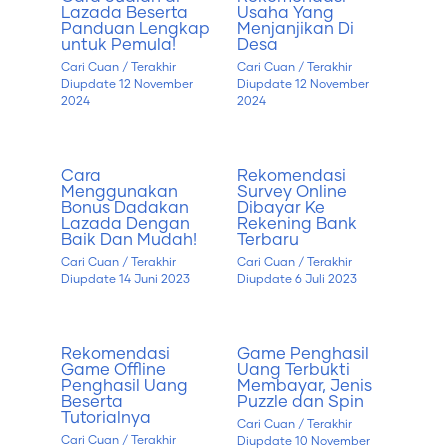
Lazada Beserta
Usaha Yang
Panduan Lengkap
Menjanjikan Di
untuk Pemula!
Desa
Cari Cuan
/ Terakhir
Cari Cuan
/ Terakhir
Diupdate
12 November
Diupdate
12 November
2024
2024
Cara
Rekomendasi
Menggunakan
Survey Online
Bonus Dadakan
Dibayar Ke
Lazada Dengan
Rekening Bank
Baik Dan Mudah!
Terbaru
Cari Cuan
/ Terakhir
Cari Cuan
/ Terakhir
Diupdate
14 Juni 2023
Diupdate
6 Juli 2023
Rekomendasi
Game Penghasil
Game Offline
Uang Terbukti
Penghasil Uang
Membayar, Jenis
Beserta
Puzzle dan Spin
Tutorialnya
Cari Cuan
/ Terakhir
Cari Cuan
/ Terakhir
Diupdate
10 November