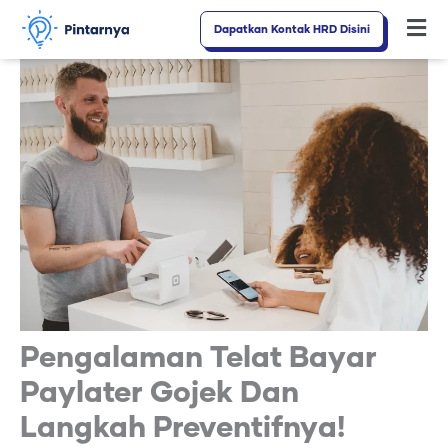
Lewati
Dapatkan Kontak HRD Disini
Fl
ke
M
konten
Pengalaman Telat Bayar
Paylater Gojek Dan
Langkah Preventifnya!