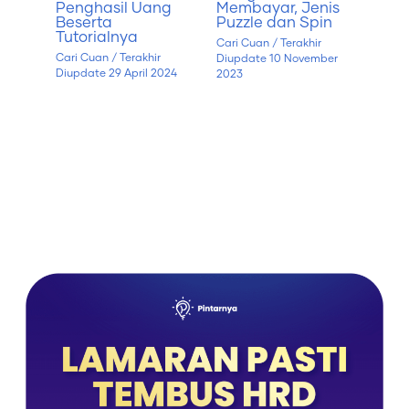
Penghasil Uang
Membayar, Jenis
Beserta
Puzzle dan Spin
Tutorialnya
Cari Cuan
/ Terakhir
Cari Cuan
/ Terakhir
Diupdate
10 November
Diupdate
29 April 2024
2023