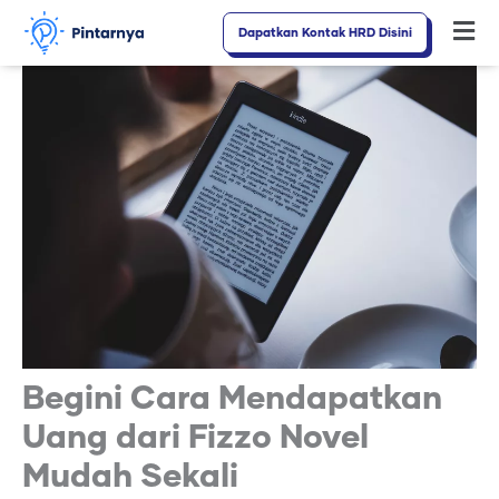
Lewati
Dapatkan Kontak HRD Disini
Fl
ke
M
konten
Begini Cara Mendapatkan
Uang dari Fizzo Novel
Mudah Sekali