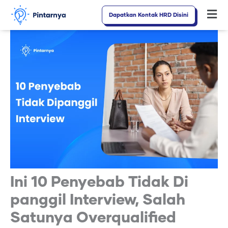
Lewati
Dapatkan Kontak HRD Disini
Fl
ke
M
konten
Ini 10 Penyebab Tidak Di
panggil Interview, Salah
Satunya Overqualified