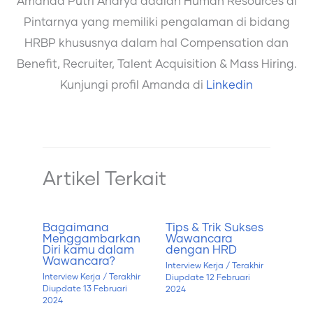
Amanda Putri Andrya adalah Human Resources di
Pintarnya yang memiliki pengalaman di bidang
HRBP khususnya dalam hal Compensation dan
Benefit, Recruiter, Talent Acquisition & Mass Hiring.
Kunjungi profil Amanda di
Linkedin
Artikel Terkait
Bagaimana
Tips & Trik Sukses
Menggambarkan
Wawancara
Diri kamu dalam
dengan HRD
Wawancara?
Interview Kerja
/ Terakhir
Interview Kerja
/ Terakhir
Diupdate
12 Februari
Diupdate
13 Februari
2024
2024