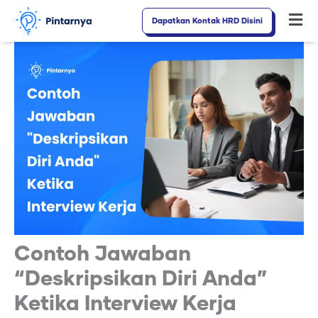
Lewati
Dapatkan Kontak HRD Disini
Fl
ke
M
konten
Contoh Jawaban
“Deskripsikan Diri Anda”
Ketika Interview Kerja