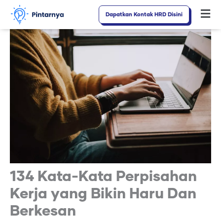
Lewati
Dapatkan Kontak HRD Disini
Fl
ke
M
konten
134 Kata-Kata Perpisahan
Kerja yang Bikin Haru Dan
Berkesan