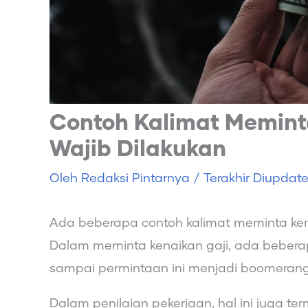
Contoh Kalimat Memint
Wajib Dilakukan
Oleh
Redaksi Pintarnya
/ Terakhir Diupdat
Ada beberapa contoh kalimat meminta kena
Dalam meminta kenaikan gaji, ada beberapa
sampai permintaan ini menjadi boomerang
Dalam penilaian pekerjaan, hal ini juga