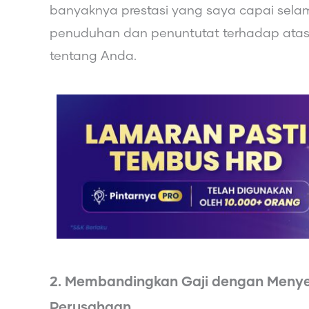
banyaknya prestasi yang saya capai selama
penuduhan dan penuntutat terhadap atas
tentang Anda.
2. Membandingkan Gaji dengan Meny
Perusahaan