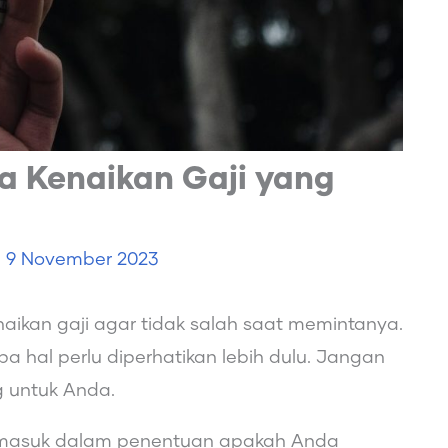
a Kenaikan Gaji yang
e
9 November 2023
ikan gaji agar tidak salah saat memintanya.
 hal perlu diperhatikan lebih dulu. Jangan
 untuk Anda.
 termasuk dalam penentuan apakah Anda