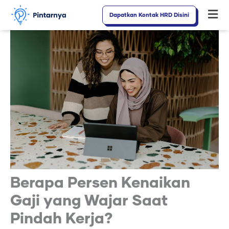
Lewati
Dapatkan Kontak HRD Disini
Fl
ke
M
konten
Berapa Persen Kenaikan
Gaji yang Wajar Saat
Pindah Kerja?